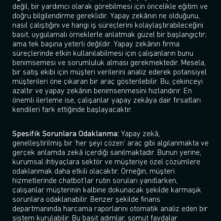
değil, bir yardımcı olarak görebilmesi için öncelikle eğitim ve
doğru bilgilendirme gereklidir. Yapay zekânın ne olduğunu,
nasıl çalıştığını ve hangi iş süreçlerini kolaylaştırabileceğini
basit, uygulamalı örneklerle anlatmak güzel bir başlangıçtır;
ama tek başına yeterli değildir. Yapay zekânın firma
süreçlerinde etkin kullanılabilmesi için çalışanların bunu
benimsemesi ve sorumluluk alması gerekmektedir. Mesela,
bir satış ekibi için müşteri verilerini analiz ederek potansiyel
müşterileri öne çıkaran bir araç gösterilebilir. Bu, çekinceyi
azaltır ve yapay zekânın benimsenmesini hızlandırır. En
önemli ilerleme ise, çalışanlar yapay zekâya dair fırsatları
kendileri fark ettiğinde başlayacaktır.
Spesifik Sorunlara Odaklanma:
Yapay zekâ,
genelleştirilmiş bir ‘her şeyi çözen’ araç gibi algılanmakta ve
gerçek anlamda zekâ içerdiği sanılmaktadır. Bunun yerine,
kurumsal ihtiyaçlara sektör ve müşteriye özel çözümlere
odaklanmak daha etkili olacaktır. Örneğin, müşteri
hizmetlerinde chatbot’lar rutin soruları yanıtlarken,
çalışanlar müşterinin kalbine dokunacak şekilde karmaşık
sorunlara odaklanabilir. Benzer şekilde finans
departmanında harcama raporlarını otomatik analiz eden bir
sistem kurulabilir. Bu basit adımlar, somut faydalar