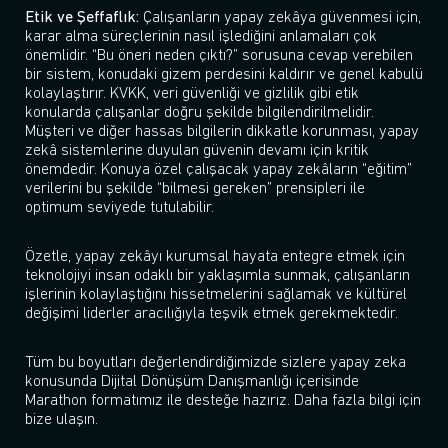
Etik ve Şeffaflık:
Çalışanların yapay zekâya güvenmesi için,
karar alma süreçlerinin nasıl işlediğini anlamaları çok
önemlidir. “Bu öneri neden çıktı?” sorusuna cevap verebilen
bir sistem, konudaki gizem perdesini kaldırır ve genel kabulü
kolaylaştırır. KVKK, veri güvenliği ve gizlilik gibi etik
konularda çalışanlar doğru şekilde bilgilendirilmelidir.
Müşteri ve diğer hassas bilgilerin dikkatle korunması, yapay
zekâ sistemlerine duyulan güvenin devamı için kritik
önemdedir. Konuya özel çalışacak yapay zekâların “eğitim”
verilerini bu şekilde “bilmesi gereken” prensipleri ile
optimum seviyede tutulabilir.
Özetle, yapay zekâyı kurumsal hayata entegre etmek için
teknolojiyi insan odaklı bir yaklaşımla sunmak, çalışanların
işlerinin kolaylaştığını hissetmelerini sağlamak ve kültürel
değişimi liderler aracılığıyla teşvik etmek gerekmektedir.
Tüm bu boyutları değerlendirdiğimizde sizlere yapay zeka
konusunda Dijital Dönüşüm Danışmanlığı içerisinde
Marathon formatımız ile desteğe hazırız. Daha fazla bilgi için
bize ulaşın.