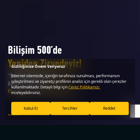
Bilişim 500’de
Yeniden Zirvedeyiz!
‘’İlk 500 Bilişim Şirketi
Araştırması’’nda
Çağrı Merkezi
Hizmetinde 15. kez birinci olduk.